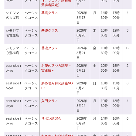
okyo
クコース
【ラッピング講習会
8月17
30分
30分
受講者限定】
日
シモジマ
ベーシッ
基礎クラス
2026年
月
14時
17時
4
名古屋店
クコース
8月17
30分
00分
日
シモジマ
ベーシッ
基礎クラス
2026年
木
10時
12時
3
名古屋店
クコース
8月20
00分
30分
日
シモジマ
ベーシッ
基礎クラス
2026年
金
10時
13時
12
心斎橋店
クコース
8月21
30分
00分
日
east side t
ベーシッ
お花の選び方講座～
2026年
土
10時
15時
2
okyo
クコース
実践編～
8月22
30分
20分
日
east side t
ベーシッ
斜め包み特化講座VO
2026年
日
10時
13時
6
okyo
クコース
L.1
8月23
30分
00分
日
east side t
ベーシッ
入門クラス
2026年
月
10時
13時
4
okyo
クコース
8月24
30分
00分
日
east side t
ベーシッ
リボン講習会
2026年
月
14時
16時
6
okyo
クコース
8月24
00分
00分
日