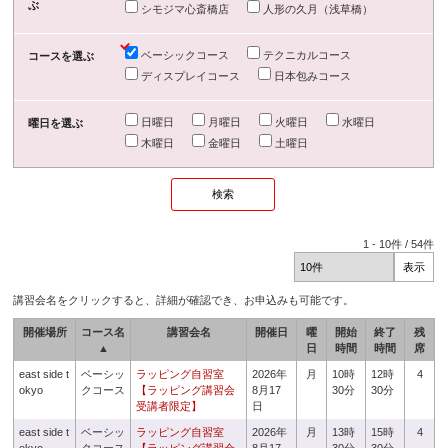
ぶ
シモジマ心斎橋店
人形の久月（浅草橋）
ベーシックコース
テクニカルコース
コースを選ぶ
ディスプレイコース
日本包みコース
日曜日
月曜日
火曜日
水曜日
曜日を選ぶ
木曜日
金曜日
土曜日
1
-
10
件 /
54
件
講習会名をクリックすると、詳細が確認でき、お申込みも可能です。
開催場所
コース名
講習会名
開催日
曜
開始
終了
残
▲
日
時間
時間
席
east side t
ベーシッ
ラッピング自習室
2026年
月
10時
12時
4
okyo
クコース
【ラッピング講習会
8月17
30分
30分
受講者限定】
日
east side t
ベーシッ
ラッピング自習室
2026年
月
13時
15時
4