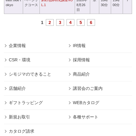
east side t
ベーシッ
斜め包み特化講座VO
2026年
水
10時
13時
7
okyo
クコース
L.1
8月26
30分
00分
日
1
2
3
4
5
6
企業情報
IR情報
CSR・環境
採用情報
シモジマのできること
商品紹介
店舗紹介
講習会のご案内
ギフトラッピング
WEBカタログ
新規お取引
各種サポート
カタログ請求