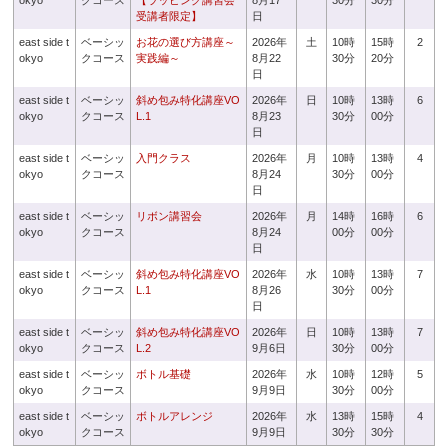
okyo
クコース
【ラッピング講習会
8月17
30分
30分
受講者限定】
日
east side t
ベーシッ
お花の選び方講座～
2026年
土
10時
15時
2
okyo
クコース
実践編～
8月22
30分
20分
日
east side t
ベーシッ
斜め包み特化講座VO
2026年
日
10時
13時
6
okyo
クコース
L.1
8月23
30分
00分
日
east side t
ベーシッ
入門クラス
2026年
月
10時
13時
4
okyo
クコース
8月24
30分
00分
日
east side t
ベーシッ
リボン講習会
2026年
月
14時
16時
6
okyo
クコース
8月24
00分
00分
日
east side t
ベーシッ
斜め包み特化講座VO
2026年
水
10時
13時
7
okyo
クコース
L.1
8月26
30分
00分
日
east side t
ベーシッ
斜め包み特化講座VO
2026年
日
10時
13時
7
okyo
クコース
L.2
9月6日
30分
00分
east side t
ベーシッ
ボトル基礎
2026年
水
10時
12時
5
okyo
クコース
9月9日
30分
00分
east side t
ベーシッ
ボトルアレンジ
2026年
水
13時
15時
4
okyo
クコース
9月9日
30分
30分