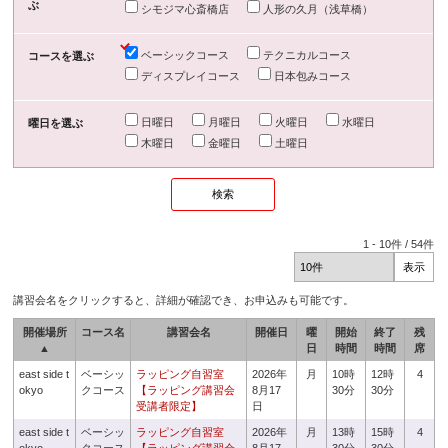
ぶ
シモジマ心斎橋店
人形の久月（浅草橋）
ベーシックコース
テクニカルコース
コースを選ぶ
ディスプレイコース
日本包みコース
日曜日
月曜日
火曜日
水曜日
曜日を選ぶ
木曜日
金曜日
土曜日
1
-
10
件 /
54
件
講習会名をクリックすると、詳細が確認でき、お申込みも可能です。
開催場所
コース名
講習会名
開催日
曜
開始
終了
残
▲
日
時間
時間
席
east side t
ベーシッ
ラッピング自習室
2026年
月
10時
12時
4
okyo
クコース
【ラッピング講習会
8月17
30分
30分
受講者限定】
日
east side t
ベーシッ
ラッピング自習室
2026年
月
13時
15時
4