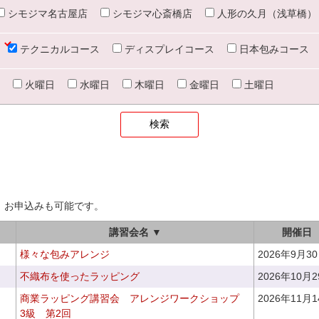
シモジマ名古屋店
シモジマ心斎橋店
人形の久月（浅草橋）
テクニカルコース
ディスプレイコース
日本包みコース
火曜日
水曜日
木曜日
金曜日
土曜日
、お申込みも可能です。
講習会名 ▼
開催日
様々な包みアレンジ
2026年9月3
不織布を使ったラッピング
2026年10月
商業ラッピング講習会 アレンジワークショップ
2026年11月
3級 第2回