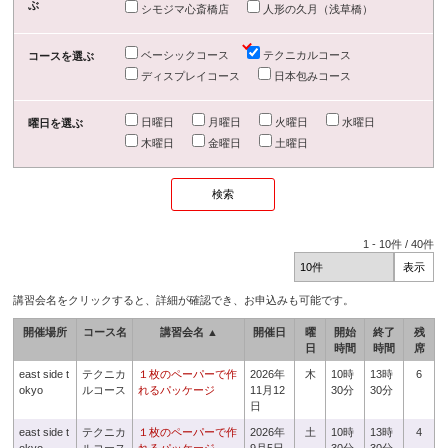
ぶ
シモジマ心斎橋店
人形の久月（浅草橋）
ベーシックコース
テクニカルコース
コースを選ぶ
ディスプレイコース
日本包みコース
日曜日
月曜日
火曜日
水曜日
曜日を選ぶ
木曜日
金曜日
土曜日
1
-
10
件 /
40
件
講習会名をクリックすると、詳細が確認でき、お申込みも可能です。
開催場所
コース名
講習会名 ▲
開催日
曜
開始
終了
残
日
時間
時間
席
east side t
テクニカ
１枚のペーパーで作
2026年
木
10時
13時
6
okyo
ルコース
れるパッケージ
11月12
30分
30分
日
east side t
テクニカ
１枚のペーパーで作
2026年
土
10時
13時
4