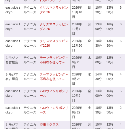
okyo
ルコース
れるパッケージ
9月5日
30分
30分
east side t
テクニカ
クリスマスラッピン
2026年
日
10時
13時
6
okyo
ルコース
グ2026
10月18
30分
30分
日
east side t
テクニカ
クリスマスラッピン
2026年
月
13時
16時
6
okyo
ルコース
グ2026
12月7
00分
00分
日
east side t
テクニカ
クリスマスラッピン
2026年
金
10時
13時
6
okyo
ルコース
グ2026
11月20
30分
30分
日
シモジマ
テクニカ
テーマラッピング～
2026年
水
10時
12時
4
名古屋店
ルコース
不織布を使って～
9月23
00分
30分
日
シモジマ
テクニカ
テーマラッピング～
2026年
水
14時
17時
4
名古屋店
ルコース
不織布を使って～
9月23
30分
00分
日
east side t
テクニカ
ハロウィンリボンリ
2026年
金
13時
16時
5
okyo
ルコース
ース
10月2
00分
00分
日
east side t
テクニカ
ハロウィンリボンリ
2026年
土
10時
13時
2
okyo
ルコース
ース
8月29
30分
30分
日
シモジマ
テクニカ
応用Ⅱクラス
2026年
月
10時
12時
4