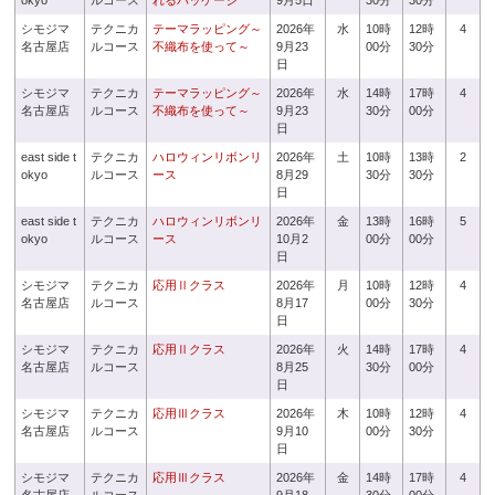
okyo
ルコース
れるパッケージ
9月5日
30分
30分
シモジマ
テクニカ
テーマラッピング～
2026年
水
10時
12時
4
名古屋店
ルコース
不織布を使って～
9月23
00分
30分
日
シモジマ
テクニカ
テーマラッピング～
2026年
水
14時
17時
4
名古屋店
ルコース
不織布を使って～
9月23
30分
00分
日
east side t
テクニカ
ハロウィンリボンリ
2026年
土
10時
13時
2
okyo
ルコース
ース
8月29
30分
30分
日
east side t
テクニカ
ハロウィンリボンリ
2026年
金
13時
16時
5
okyo
ルコース
ース
10月2
00分
00分
日
シモジマ
テクニカ
応用Ⅱクラス
2026年
月
10時
12時
4
名古屋店
ルコース
8月17
00分
30分
日
シモジマ
テクニカ
応用Ⅱクラス
2026年
火
14時
17時
4
名古屋店
ルコース
8月25
30分
00分
日
シモジマ
テクニカ
応用Ⅲクラス
2026年
木
10時
12時
4
名古屋店
ルコース
9月10
00分
30分
日
シモジマ
テクニカ
応用Ⅲクラス
2026年
金
14時
17時
4