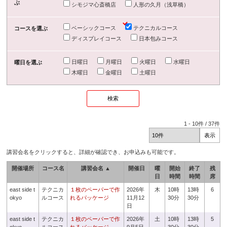
ぶ
シモジマ心斎橋店
人形の久月（浅草橋）
ベーシックコース
テクニカルコース
コースを選ぶ
ディスプレイコース
日本包みコース
日曜日
月曜日
火曜日
水曜日
曜日を選ぶ
木曜日
金曜日
土曜日
1
-
10
件 /
37
件
講習会名をクリックすると、詳細が確認でき、お申込みも可能です。
開催場所
コース名
講習会名 ▲
開催日
曜
開始
終了
残
日
時間
時間
席
east side t
テクニカ
１枚のペーパーで作
2026年
木
10時
13時
6
okyo
ルコース
れるパッケージ
11月12
30分
30分
日
east side t
テクニカ
１枚のペーパーで作
2026年
土
10時
13時
5