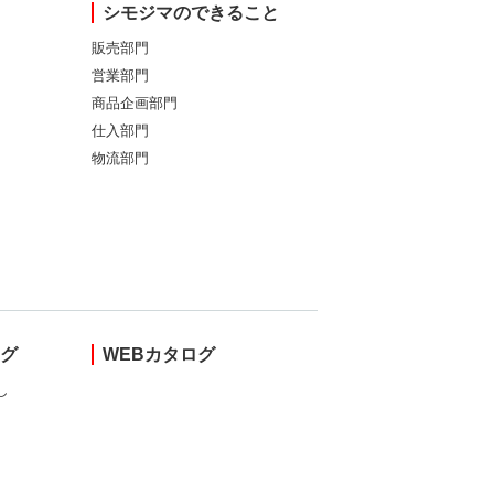
シモジマのできること
販売部門
営業部門
商品企画部門
仕入部門
物流部門
ング
WEBカタログ
し