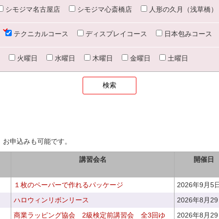
シモジマ名古屋店
シモジマ心斎橋店
人形の久月（浅草橋）
テクニカルコース
ディスプレイコース
日本包みコース
火曜日
水曜日
木曜日
金曜日
土曜日
、お申込みも可能です。
講習会名
開催日
１枚のペーパーで作れるパッケージ
2026年9月5
ハロウィンリボンリース
2026年8月2
商業ラッピング協会 2級検定前講習会 全3回ゆ
2026年8月2