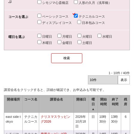
ぶ
シモジマ心斎橋店
人形の久月（浅草橋）
ベーシックコース
テクニカルコース
コースを選ぶ
ディスプレイコース
日本包みコース
日曜日
月曜日
火曜日
水曜日
曜日を選ぶ
木曜日
金曜日
土曜日
1
-
10
件 /
40
件
講習会名をクリックすると、詳細が確認でき、お申込みも可能です。
開催場所
コース名
講習会名
開催日
曜
開始
終了
残
日
時間
時間
席
▲
east side t
テクニカ
クリスマスラッピン
2026年
日
10時
13時
6
okyo
ルコース
グ2026
10月18
30分
30分
日