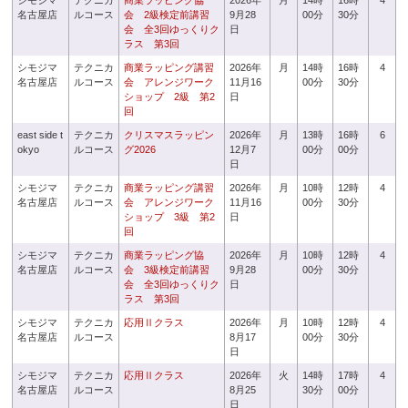
シモジマ
テクニカ
商業ラッピング協
2026年
月
14時
16時
4
名古屋店
ルコース
会 2級検定前講習
9月28
00分
30分
会 全3回ゆっくりク
日
ラス 第3回
シモジマ
テクニカ
商業ラッピング講習
2026年
月
14時
16時
4
名古屋店
ルコース
会 アレンジワーク
11月16
00分
30分
ショップ 2級 第2
日
回
east side t
テクニカ
クリスマスラッピン
2026年
月
13時
16時
6
okyo
ルコース
グ2026
12月7
00分
00分
日
シモジマ
テクニカ
商業ラッピング講習
2026年
月
10時
12時
4
名古屋店
ルコース
会 アレンジワーク
11月16
00分
30分
ショップ 3級 第2
日
回
シモジマ
テクニカ
商業ラッピング協
2026年
月
10時
12時
4
名古屋店
ルコース
会 3級検定前講習
9月28
00分
30分
会 全3回ゆっくりク
日
ラス 第3回
シモジマ
テクニカ
応用Ⅱクラス
2026年
月
10時
12時
4
名古屋店
ルコース
8月17
00分
30分
日
シモジマ
テクニカ
応用Ⅱクラス
2026年
火
14時
17時
4
名古屋店
ルコース
8月25
30分
00分
日