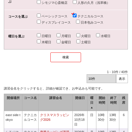
ぶ
シモジマ心斎橋店
人形の久月（浅草橋）
ベーシックコース
テクニカルコース
コースを選ぶ
ディスプレイコース
日本包みコース
日曜日
月曜日
火曜日
水曜日
曜日を選ぶ
木曜日
金曜日
土曜日
1
-
10
件 /
40
件
講習会名をクリックすると、詳細が確認でき、お申込みも可能です。
開催場所
コース名
講習会名
開催日
曜
開始
終了
残
日
時間
時間
席
▲
east side t
テクニカ
クリスマスラッピン
2026年
日
10時
13時
6
okyo
ルコース
グ2026
10月18
30分
30分
日