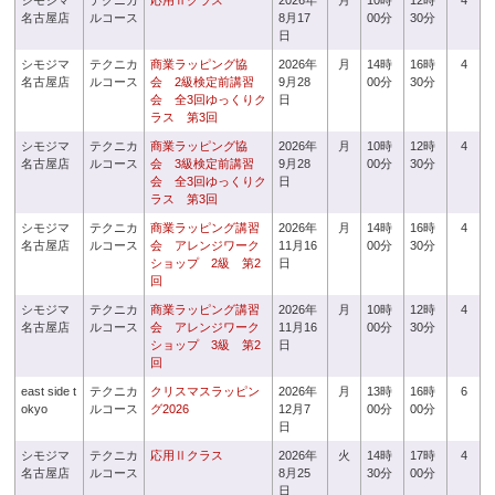
シモジマ
テクニカ
応用Ⅱクラス
2026年
月
10時
12時
4
名古屋店
ルコース
8月17
00分
30分
日
シモジマ
テクニカ
商業ラッピング協
2026年
月
14時
16時
4
名古屋店
ルコース
会 2級検定前講習
9月28
00分
30分
会 全3回ゆっくりク
日
ラス 第3回
シモジマ
テクニカ
商業ラッピング協
2026年
月
10時
12時
4
名古屋店
ルコース
会 3級検定前講習
9月28
00分
30分
会 全3回ゆっくりク
日
ラス 第3回
シモジマ
テクニカ
商業ラッピング講習
2026年
月
14時
16時
4
名古屋店
ルコース
会 アレンジワーク
11月16
00分
30分
ショップ 2級 第2
日
回
シモジマ
テクニカ
商業ラッピング講習
2026年
月
10時
12時
4
名古屋店
ルコース
会 アレンジワーク
11月16
00分
30分
ショップ 3級 第2
日
回
east side t
テクニカ
クリスマスラッピン
2026年
月
13時
16時
6
okyo
ルコース
グ2026
12月7
00分
00分
日
シモジマ
テクニカ
応用Ⅱクラス
2026年
火
14時
17時
4
名古屋店
ルコース
8月25
30分
00分
日