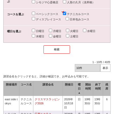
ぶ
シモジマ心斎橋店
人形の久月（浅草橋）
ベーシックコース
テクニカルコース
コースを選ぶ
ディスプレイコース
日本包みコース
日曜日
月曜日
火曜日
水曜日
曜日を選ぶ
木曜日
金曜日
土曜日
1
-
10
件 /
40
件
講習会名をクリックすると、詳細が確認でき、お申込みも可能です。
開催場所
コース名
講習会名
開催日
曜
開始
終了
残
日
時間
時間
席
▲
east side t
テクニカ
クリスマスラッピン
2026年
日
10時
13時
6
okyo
ルコース
グ2026
10月18
30分
30分
日