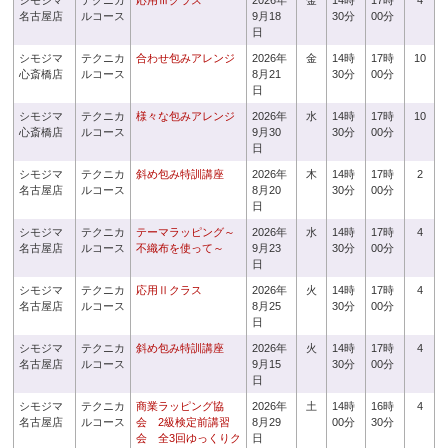
シモジマ
テクニカ
応用Ⅲクラス
2026年
金
14時
17時
4
名古屋店
ルコース
9月18
30分
00分
日
シモジマ
テクニカ
合わせ包みアレンジ
2026年
金
14時
17時
10
心斎橋店
ルコース
8月21
30分
00分
日
シモジマ
テクニカ
様々な包みアレンジ
2026年
水
14時
17時
10
心斎橋店
ルコース
9月30
30分
00分
日
シモジマ
テクニカ
斜め包み特訓講座
2026年
木
14時
17時
2
名古屋店
ルコース
8月20
30分
00分
日
シモジマ
テクニカ
テーマラッピング～
2026年
水
14時
17時
4
名古屋店
ルコース
不織布を使って～
9月23
30分
00分
日
シモジマ
テクニカ
応用Ⅱクラス
2026年
火
14時
17時
4
名古屋店
ルコース
8月25
30分
00分
日
シモジマ
テクニカ
斜め包み特訓講座
2026年
火
14時
17時
4
名古屋店
ルコース
9月15
30分
00分
日
シモジマ
テクニカ
商業ラッピング協
2026年
土
14時
16時
4
名古屋店
ルコース
会 2級検定前講習
8月29
00分
30分
会 全3回ゆっくりク
日