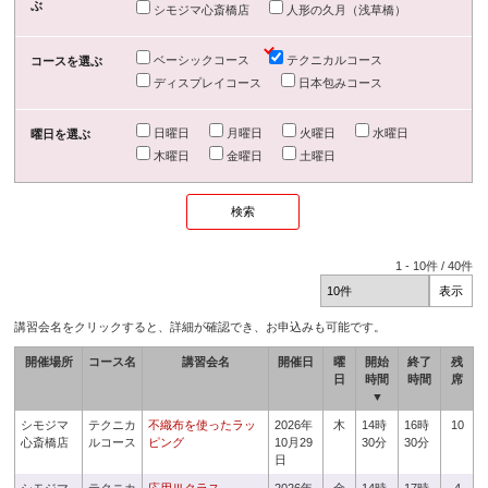
ぶ
シモジマ心斎橋店
人形の久月（浅草橋）
ベーシックコース
テクニカルコース
コースを選ぶ
ディスプレイコース
日本包みコース
日曜日
月曜日
火曜日
水曜日
曜日を選ぶ
木曜日
金曜日
土曜日
1
-
10
件 /
40
件
講習会名をクリックすると、詳細が確認でき、お申込みも可能です。
開催場所
コース名
講習会名
開催日
曜
開始
終了
残
日
時間
時間
席
▼
シモジマ
テクニカ
不織布を使ったラッ
2026年
木
14時
16時
10
心斎橋店
ルコース
ピング
10月29
30分
30分
日