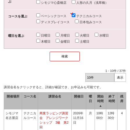
ぶ
シモジマ心斎橋店
人形の久月（浅草橋）
ベーシックコース
テクニカルコース
コースを選ぶ
ディスプレイコース
日本包みコース
日曜日
月曜日
火曜日
水曜日
曜日を選ぶ
木曜日
金曜日
土曜日
1
-
10
件 /
37
件
講習会名をクリックすると、詳細が確認でき、お申込みも可能です。
開催場所
コース名
講習会名
開催日
曜
開始
終了
残
日
時間
時間
席
▲
シモジマ
テクニカ
商業ラッピング講習
2026年
月
10時
12時
4
名古屋店
ルコース
会 アレンジワーク
11月16
00分
30分
ショップ 3級 第2
日
回