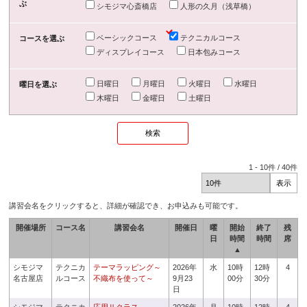
ぶ
シモジマ心斎橋店
人形の久月（浅草橋）
ベーシックコース
テクニカルコース
コースを選ぶ
ディスプレイコース
日本包みコース
日曜日
月曜日
火曜日
水曜日
曜日を選ぶ
木曜日
金曜日
土曜日
1
-
10
件 /
40
件
講習会名をクリックすると、詳細が確認でき、お申込みも可能です。
開催場所
コース名
講習会名
開催日
曜
開始
終了
残
日
時間
時間
席
▲
シモジマ
テクニカ
テーマラッピング～
2026年
水
10時
12時
4
名古屋店
ルコース
不織布を使って～
9月23
00分
30分
日