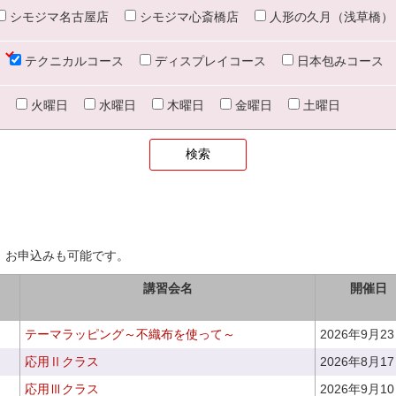
シモジマ名古屋店
シモジマ心斎橋店
人形の久月（浅草橋）
テクニカルコース
ディスプレイコース
日本包みコース
火曜日
水曜日
木曜日
金曜日
土曜日
、お申込みも可能です。
講習会名
開催日
テーマラッピング～不織布を使って～
2026年9月2
応用Ⅱクラス
2026年8月1
応用Ⅲクラス
2026年9月1