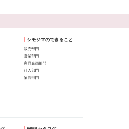
シモジマのできること
販売部門
営業部門
商品企画部門
仕入部門
物流部門
ング
WEBカタログ