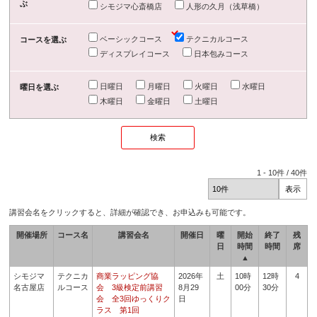
ぶ
シモジマ心斎橋店
人形の久月（浅草橋）
ベーシックコース
テクニカルコース
コースを選ぶ
ディスプレイコース
日本包みコース
日曜日
月曜日
火曜日
水曜日
曜日を選ぶ
木曜日
金曜日
土曜日
1
-
10
件 /
40
件
講習会名をクリックすると、詳細が確認でき、お申込みも可能です。
開催場所
コース名
講習会名
開催日
曜
開始
終了
残
日
時間
時間
席
▲
シモジマ
テクニカ
商業ラッピング協
2026年
土
10時
12時
4
名古屋店
ルコース
会 3級検定前講習
8月29
00分
30分
会 全3回ゆっくりク
日
ラス 第1回