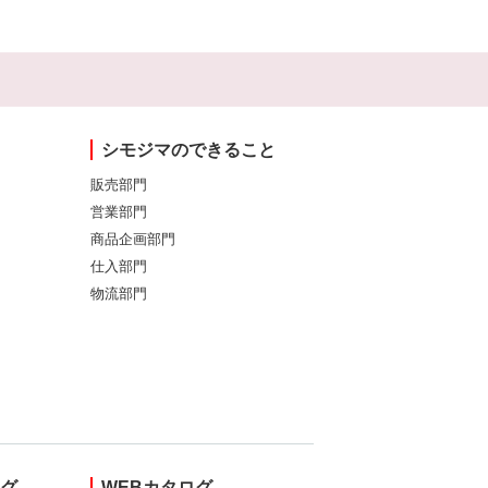
シモジマのできること
販売部門
営業部門
商品企画部門
仕入部門
物流部門
ング
WEBカタログ