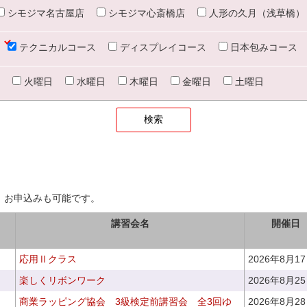
シモジマ名古屋店
シモジマ心斎橋店
人形の久月（浅草橋）
テクニカルコース
ディスプレイコース
日本包みコース
火曜日
水曜日
木曜日
金曜日
土曜日
、お申込みも可能です。
講習会名
開催日
応用Ⅱクラス
2026年8月1
楽しくリボンワーク
2026年8月2
商業ラッピング協会 3級検定前講習会 全3回ゆ
2026年8月2