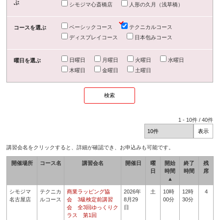
ぶ
シモジマ心斎橋店
人形の久月（浅草橋）
ベーシックコース
テクニカルコース
コースを選ぶ
ディスプレイコース
日本包みコース
日曜日
月曜日
火曜日
水曜日
曜日を選ぶ
木曜日
金曜日
土曜日
1
-
10
件 /
40
件
講習会名をクリックすると、詳細が確認でき、お申込みも可能です。
開催場所
コース名
講習会名
開催日
曜
開始
終了
残
日
時間
時間
席
▲
シモジマ
テクニカ
商業ラッピング協
2026年
土
10時
12時
4
名古屋店
ルコース
会 3級検定前講習
8月29
00分
30分
会 全3回ゆっくりク
日
ラス 第1回