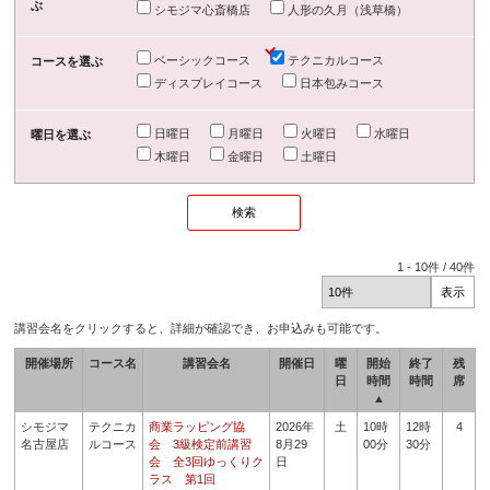
ぶ
シモジマ心斎橋店
人形の久月（浅草橋）
ベーシックコース
テクニカルコース
コースを選ぶ
ディスプレイコース
日本包みコース
日曜日
月曜日
火曜日
水曜日
曜日を選ぶ
木曜日
金曜日
土曜日
1
-
10
件 /
40
件
講習会名をクリックすると、詳細が確認でき、お申込みも可能です。
開催場所
コース名
講習会名
開催日
曜
開始
終了
残
日
時間
時間
席
▲
シモジマ
テクニカ
商業ラッピング協
2026年
土
10時
12時
4
名古屋店
ルコース
会 3級検定前講習
8月29
00分
30分
会 全3回ゆっくりク
日
ラス 第1回