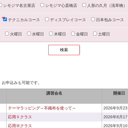
シモジマ名古屋店
シモジマ心斎橋店
人形の久月（浅草橋）
テクニカルコース
ディスプレイコース
日本包みコース
火曜日
水曜日
木曜日
金曜日
土曜日
、お申込みも可能です。
講習会名
開催日
テーマラッピング～不織布を使って～
2026年9月2
応用Ⅱクラス
2026年8月1
応用Ⅲクラス
2026年9月1