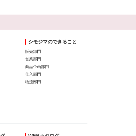
シモジマのできること
販売部門
営業部門
商品企画部門
仕入部門
物流部門
ング
WEBカタログ