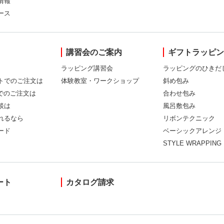
情報
ース
講習会のご案内
ギフトラッピ
ラッピング講習会
ラッピングのひきだ
トでのご注文は
体験教室・ワークショップ
斜め包み
Xでのご注文は
合わせ包み
談は
風呂敷包み
れるなら
リボンテクニック
ード
ベーシックアレンジ
STYLE WRAPPING
ート
カタログ請求