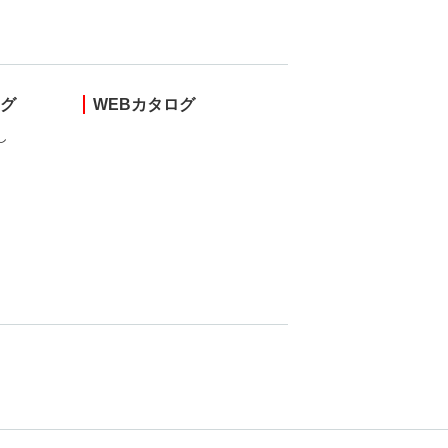
ング
WEBカタログ
し