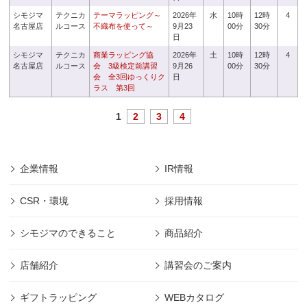
シモジマ
テクニカ
テーマラッピング～
2026年
水
10時
12時
4
名古屋店
ルコース
不織布を使って～
9月23
00分
30分
日
シモジマ
テクニカ
商業ラッピング協
2026年
土
10時
12時
4
名古屋店
ルコース
会 3級検定前講習
9月26
00分
30分
会 全3回ゆっくりク
日
ラス 第3回
1
2
3
4
企業情報
IR情報
CSR・環境
採用情報
シモジマのできること
商品紹介
店舗紹介
講習会のご案内
ギフトラッピング
WEBカタログ