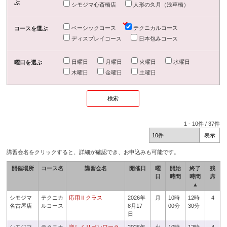
ぶ
シモジマ心斎橋店
人形の久月（浅草橋）
ベーシックコース
テクニカルコース
コースを選ぶ
ディスプレイコース
日本包みコース
日曜日
月曜日
火曜日
水曜日
曜日を選ぶ
木曜日
金曜日
土曜日
1
-
10
件 /
37
件
講習会名をクリックすると、詳細が確認でき、お申込みも可能です。
開催場所
コース名
講習会名
開催日
曜
開始
終了
残
日
時間
時間
席
▲
シモジマ
テクニカ
応用Ⅱクラス
2026年
月
10時
12時
4
名古屋店
ルコース
8月17
00分
30分
日