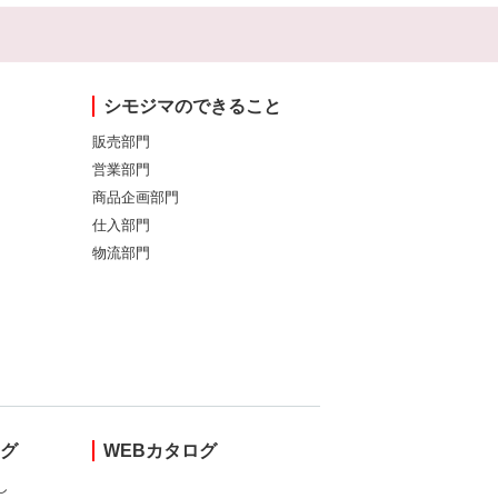
シモジマのできること
販売部門
営業部門
商品企画部門
仕入部門
物流部門
ング
WEBカタログ
し