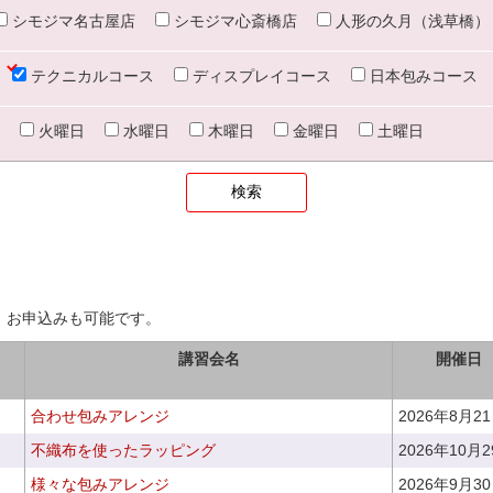
シモジマ名古屋店
シモジマ心斎橋店
人形の久月（浅草橋）
テクニカルコース
ディスプレイコース
日本包みコース
火曜日
水曜日
木曜日
金曜日
土曜日
、お申込みも可能です。
講習会名
開催日
合わせ包みアレンジ
2026年8月2
不織布を使ったラッピング
2026年10月
様々な包みアレンジ
2026年9月3