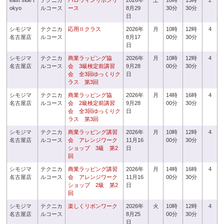
east side t
テクニカ
ハロウィンリボンリ
2026年
土
10時
13時
2
okyo
ルコース
ース
8月29
30分
30分
日
シモジマ
テクニカ
応用Ⅱクラス
2026年
月
10時
12時
4
名古屋店
ルコース
8月17
00分
30分
日
シモジマ
テクニカ
商業ラッピング協
2026年
月
10時
12時
4
名古屋店
ルコース
会 3級検定前講習
9月28
00分
30分
会 全3回ゆっくりク
日
ラス 第3回
シモジマ
テクニカ
商業ラッピング協
2026年
月
14時
16時
4
名古屋店
ルコース
会 2級検定前講習
9月28
00分
30分
会 全3回ゆっくりク
日
ラス 第3回
シモジマ
テクニカ
商業ラッピング講習
2026年
月
10時
12時
4
名古屋店
ルコース
会 アレンジワーク
11月16
00分
30分
ショップ 3級 第2
日
回
シモジマ
テクニカ
商業ラッピング講習
2026年
月
14時
16時
4
名古屋店
ルコース
会 アレンジワーク
11月16
00分
30分
ショップ 2級 第2
日
回
シモジマ
テクニカ
楽しくリボンワーク
2026年
火
10時
12時
4
名古屋店
ルコース
8月25
00分
30分
日