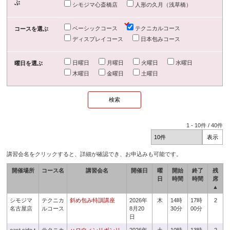
ぶ
シモジマ心斎橋店
人形の久月（浅草橋）
ベーシックコース
テクニカルコース
コースを選ぶ
ディスプレイコース
日本包みコース
日曜日
月曜日
火曜日
水曜日
曜日を選ぶ
木曜日
金曜日
土曜日
1
-
10
件 /
40
件
講習会名をクリックすると、詳細が確認でき、お申込みも可能です。
開催場所
コース名
講習会名
開催日
曜
開始
終了
残
日
時間
時間
席
▲
シモジマ
テクニカ
斜め包み特訓講座
2026年
木
14時
17時
2
名古屋店
ルコース
8月20
30分
00分
日