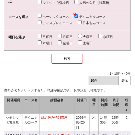
ぶ
シモジマ心斎橋店
人形の久月（浅草橋）
ベーシックコース
テクニカルコース
コースを選ぶ
ディスプレイコース
日本包みコース
日曜日
月曜日
火曜日
水曜日
曜日を選ぶ
木曜日
金曜日
土曜日
1
-
10
件 /
40
件
講習会名をクリックすると、詳細が確認でき、お申込みも可能です。
開催場所
コース名
講習会名
開催日
曜
開始
終了
残
日
時間
時間
席
▲
シモジマ
テクニカ
斜め包み特訓講座
2026年
木
14時
17時
2
名古屋店
ルコース
8月20
30分
00分
日