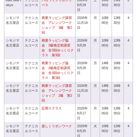
east side t
テクニカ
ハロウィンリボンリ
2026年
土
10時
13時
2
okyo
ルコース
ース
8月29
30分
30分
日
シモジマ
テクニカ
商業ラッピング講習
2026年
月
10時
12時
4
名古屋店
ルコース
会 アレンジワーク
11月16
00分
30分
ショップ 3級 第2
日
回
シモジマ
テクニカ
商業ラッピング協
2026年
月
10時
12時
4
名古屋店
ルコース
会 3級検定前講習
9月28
00分
30分
会 全3回ゆっくりク
日
ラス 第3回
シモジマ
テクニカ
商業ラッピング協
2026年
月
14時
16時
4
名古屋店
ルコース
会 2級検定前講習
9月28
00分
30分
会 全3回ゆっくりク
日
ラス 第3回
シモジマ
テクニカ
商業ラッピング講習
2026年
月
14時
16時
4
名古屋店
ルコース
会 アレンジワーク
11月16
00分
30分
ショップ 2級 第2
日
回
シモジマ
テクニカ
応用Ⅱクラス
2026年
月
10時
12時
4
名古屋店
ルコース
8月17
00分
30分
日
シモジマ
テクニカ
楽しくリボンワーク
2026年
火
10時
12時
4
名古屋店
ルコース
8月25
00分
30分
日