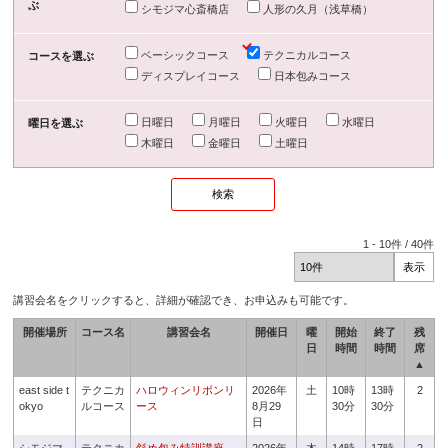
ぶ
シモジマ心斎橋店
人形の久月（浅草橋）
ベーシックコース
テクニカルコース
コースを選ぶ
ディスプレイコース
日本包みコース
日曜日
月曜日
火曜日
水曜日
曜日を選ぶ
木曜日
金曜日
土曜日
1
-
10
件 /
40
件
講習会名をクリックすると、詳細が確認でき、お申込みも可能です。
開催場所
コース名
講習会名
開催日
曜
開始
終了
残
日
時間
時間
席
▲
east side t
テクニカ
ハロウィンリボンリ
2026年
土
10時
13時
2
okyo
ルコース
ース
8月29
30分
30分
日