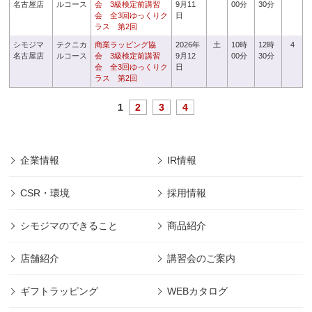
名古屋店
ルコース
会 3級検定前講習
9月11
00分
30分
会 全3回ゆっくりク
日
ラス 第2回
シモジマ
テクニカ
商業ラッピング協
2026年
土
10時
12時
4
名古屋店
ルコース
会 3級検定前講習
9月12
00分
30分
会 全3回ゆっくりク
日
ラス 第2回
1
2
3
4
企業情報
IR情報
CSR・環境
採用情報
シモジマのできること
商品紹介
店舗紹介
講習会のご案内
ギフトラッピング
WEBカタログ