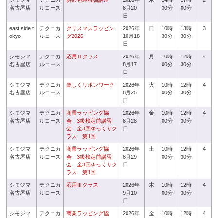
シモジマ
テクニカ
斜め包み特訓講座
2026年
木
14時
17時
2
名古屋店
ルコース
8月20
30分
00分
日
east side t
テクニカ
クリスマスラッピン
2026年
日
10時
13時
3
okyo
ルコース
グ2026
10月18
30分
30分
日
シモジマ
テクニカ
応用Ⅱクラス
2026年
月
10時
12時
4
名古屋店
ルコース
8月17
00分
30分
日
シモジマ
テクニカ
楽しくリボンワーク
2026年
火
10時
12時
4
名古屋店
ルコース
8月25
00分
30分
日
シモジマ
テクニカ
商業ラッピング協
2026年
金
10時
12時
4
名古屋店
ルコース
会 3級検定前講習
8月28
00分
30分
会 全3回ゆっくりク
日
ラス 第1回
シモジマ
テクニカ
商業ラッピング協
2026年
土
10時
12時
4
名古屋店
ルコース
会 3級検定前講習
8月29
00分
30分
会 全3回ゆっくりク
日
ラス 第1回
シモジマ
テクニカ
応用Ⅲクラス
2026年
木
10時
12時
4
名古屋店
ルコース
9月10
00分
30分
日
シモジマ
テクニカ
商業ラッピング協
2026年
金
10時
12時
4