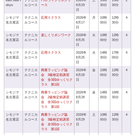
east side t
テクニカ
ハロウィンリボンリ
2026年
土
10時
13時
2
okyo
ルコース
ース
8月29
30分
30分
日
シモジマ
テクニカ
応用Ⅱクラス
2026年
月
10時
12時
4
名古屋店
ルコース
8月17
00分
30分
日
シモジマ
テクニカ
楽しくリボンワーク
2026年
火
10時
12時
4
名古屋店
ルコース
8月25
00分
30分
日
シモジマ
テクニカ
応用Ⅱクラス
2026年
火
14時
17時
4
名古屋店
ルコース
8月25
30分
00分
日
シモジマ
テクニカ
商業ラッピング協
2026年
金
10時
12時
4
名古屋店
ルコース
会 3級検定前講習
8月28
00分
30分
会 全3回ゆっくりク
日
ラス 第1回
シモジマ
テクニカ
商業ラッピング協
2026年
金
14時
16時
4
名古屋店
ルコース
会 2級検定前講習
8月28
00分
30分
会 全3回ゆっくりク
日
ラス 第1回
シモジマ
テクニカ
商業ラッピング協
2026年
土
10時
12時
4
名古屋店
ルコース
会 3級検定前講習
8月29
00分
30分
会 全3回ゆっくりク
日
ラス 第1回