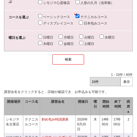
ぶ
シモジマ心斎橋店
人形の久月（浅草橋）
ベーシックコース
テクニカルコース
コースを選ぶ
ディスプレイコース
日本包みコース
日曜日
月曜日
火曜日
水曜日
曜日を選ぶ
木曜日
金曜日
土曜日
1
-
10
件 /
40
件
講習会名をクリックすると、詳細が確認でき、お申込みも可能です。
開催場所
コース名
講習会名
開催日
曜
開始
終了
残
日
時間
時間
席
▲
シモジマ
テクニカ
斜め包み特訓講座
2026年
木
14時
17時
2
名古屋店
ルコース
8月20
30分
00分
日