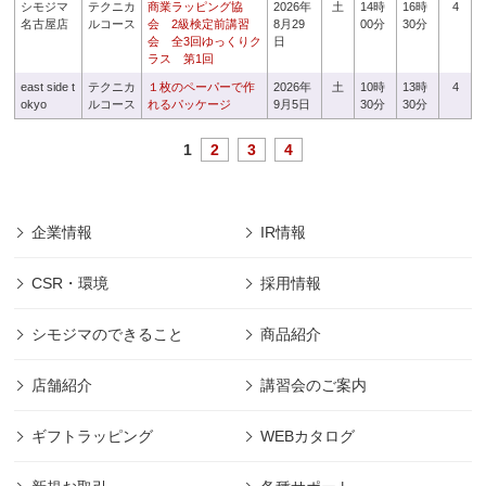
シモジマ
テクニカ
商業ラッピング協
2026年
土
14時
16時
4
名古屋店
ルコース
会 2級検定前講習
8月29
00分
30分
会 全3回ゆっくりク
日
ラス 第1回
east side t
テクニカ
１枚のペーパーで作
2026年
土
10時
13時
4
okyo
ルコース
れるパッケージ
9月5日
30分
30分
1
2
3
4
企業情報
IR情報
CSR・環境
採用情報
シモジマのできること
商品紹介
店舗紹介
講習会のご案内
ギフトラッピング
WEBカタログ