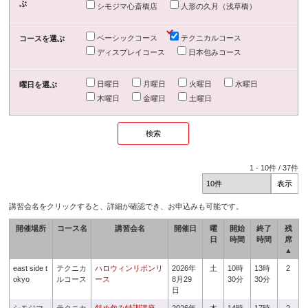
ぶ
シモジマ心斎橋店
人形の久月（浅草橋）
ベーシックコース
テクニカルコース
コースを選ぶ
ディスプレイコース
日本包みコース
日曜日
月曜日
火曜日
水曜日
曜日を選ぶ
木曜日
金曜日
土曜日
1
-
10
件 /
37
件
講習会名をクリックすると、詳細が確認でき、お申込みも可能です。
開催場所
コース名
講習会名
開催日
曜
開始
終了
残
日
時間
時間
席
▲
east side t
テクニカ
ハロウィンリボンリ
2026年
土
10時
13時
2
okyo
ルコース
ース
8月29
30分
30分
日