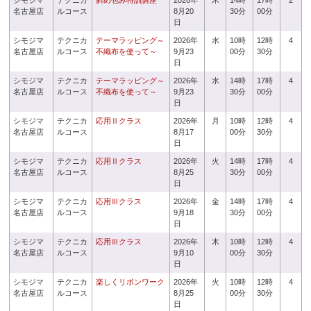
シモジマ
テクニカ
斜め包み特訓講座
2026年
木
14時
17時
2
名古屋店
ルコース
8月20
30分
00分
日
シモジマ
テクニカ
テーマラッピング～
2026年
水
10時
12時
4
名古屋店
ルコース
不織布を使って～
9月23
00分
30分
日
シモジマ
テクニカ
テーマラッピング～
2026年
水
14時
17時
4
名古屋店
ルコース
不織布を使って～
9月23
30分
00分
日
シモジマ
テクニカ
応用Ⅱクラス
2026年
月
10時
12時
4
名古屋店
ルコース
8月17
00分
30分
日
シモジマ
テクニカ
応用Ⅱクラス
2026年
火
14時
17時
4
名古屋店
ルコース
8月25
30分
00分
日
シモジマ
テクニカ
応用Ⅲクラス
2026年
金
14時
17時
4
名古屋店
ルコース
9月18
30分
00分
日
シモジマ
テクニカ
応用Ⅲクラス
2026年
木
10時
12時
4
名古屋店
ルコース
9月10
00分
30分
日
シモジマ
テクニカ
楽しくリボンワーク
2026年
火
10時
12時
4
名古屋店
ルコース
8月25
00分
30分
日