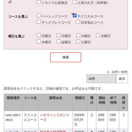
ぶ
シモジマ心斎橋店
人形の久月（浅草橋）
ベーシックコース
テクニカルコース
コースを選ぶ
ディスプレイコース
日本包みコース
日曜日
月曜日
火曜日
水曜日
曜日を選ぶ
木曜日
金曜日
土曜日
1
-
10
件 /
40
件
講習会名をクリックすると、詳細が確認でき、お申込みも可能です。
開催場所
コース名
講習会名
開催日
曜
開始
終了
残
日
時間
時間
席
▲
east side t
テクニカ
ハロウィンリボンリ
2026年
土
10時
13時
2
okyo
ルコース
ース
8月29
30分
30分
日