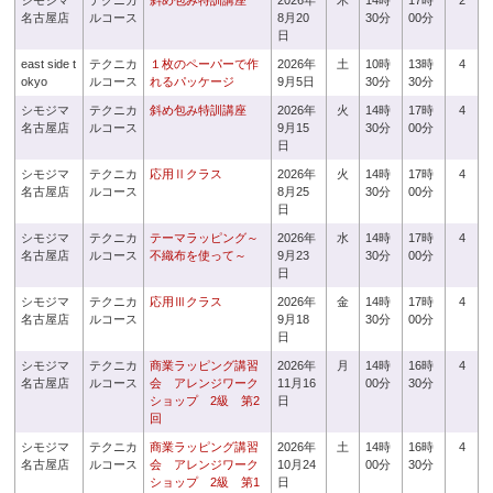
シモジマ
テクニカ
斜め包み特訓講座
2026年
木
14時
17時
2
名古屋店
ルコース
8月20
30分
00分
日
east side t
テクニカ
１枚のペーパーで作
2026年
土
10時
13時
4
okyo
ルコース
れるパッケージ
9月5日
30分
30分
シモジマ
テクニカ
斜め包み特訓講座
2026年
火
14時
17時
4
名古屋店
ルコース
9月15
30分
00分
日
シモジマ
テクニカ
応用Ⅱクラス
2026年
火
14時
17時
4
名古屋店
ルコース
8月25
30分
00分
日
シモジマ
テクニカ
テーマラッピング～
2026年
水
14時
17時
4
名古屋店
ルコース
不織布を使って～
9月23
30分
00分
日
シモジマ
テクニカ
応用Ⅲクラス
2026年
金
14時
17時
4
名古屋店
ルコース
9月18
30分
00分
日
シモジマ
テクニカ
商業ラッピング講習
2026年
月
14時
16時
4
名古屋店
ルコース
会 アレンジワーク
11月16
00分
30分
ショップ 2級 第2
日
回
シモジマ
テクニカ
商業ラッピング講習
2026年
土
14時
16時
4
名古屋店
ルコース
会 アレンジワーク
10月24
00分
30分
ショップ 2級 第1
日