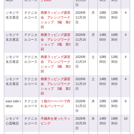
okyo
ルコース
グ2026
11月20
30分
30分
日
シモジマ
テクニカ
商業ラッピング講習
2026年
月
10時
12時
4
名古屋店
ルコース
会 アレンジワーク
11月16
00分
30分
ショップ 3級 第2
日
回
シモジマ
テクニカ
商業ラッピング講習
2026年
月
14時
16時
4
名古屋店
ルコース
会 アレンジワーク
11月16
00分
30分
ショップ 2級 第2
日
回
シモジマ
テクニカ
商業ラッピング講習
2026年
土
10時
12時
4
名古屋店
ルコース
会 アレンジワーク
11月14
00分
30分
ショップ 3級 第2
日
回
シモジマ
テクニカ
商業ラッピング講習
2026年
土
14時
16時
4
名古屋店
ルコース
会 アレンジワーク
11月14
00分
30分
ショップ 2級 第2
日
回
east side t
テクニカ
１枚のペーパーで作
2026年
木
10時
13時
6
okyo
ルコース
れるパッケージ
11月12
30分
30分
日
シモジマ
テクニカ
不織布を使ったラッ
2026年
木
14時
16時
10
心斎橋店
ルコース
ピング
10月29
30分
30分
日