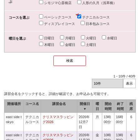
ぶ
シモジマ心斎橋店
人形の久月（浅草橋）
ベーシックコース
テクニカルコース
コースを選ぶ
ディスプレイコース
日本包みコース
日曜日
月曜日
火曜日
水曜日
曜日を選ぶ
木曜日
金曜日
土曜日
1
-
10
件 /
40
件
講習会名をクリックすると、詳細が確認でき、お申込みも可能です。
開催場所
コース名
講習会名
開催日
曜
開始
終了
残
▼
日
時間
時間
席
east side t
テクニカ
クリスマスラッピン
2026年
月
13時
16時
6
okyo
ルコース
グ2026
12月7
00分
00分
日
east side t
テクニカ
クリスマスラッピン
2026年
金
10時
13時
6