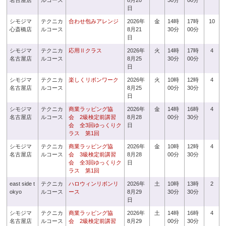
名古屋店
ルコース
8月20
30分
00分
日
シモジマ
テクニカ
合わせ包みアレンジ
2026年
金
14時
17時
10
心斎橋店
ルコース
8月21
30分
00分
日
シモジマ
テクニカ
応用Ⅱクラス
2026年
火
14時
17時
4
名古屋店
ルコース
8月25
30分
00分
日
シモジマ
テクニカ
楽しくリボンワーク
2026年
火
10時
12時
4
名古屋店
ルコース
8月25
00分
30分
日
シモジマ
テクニカ
商業ラッピング協
2026年
金
14時
16時
4
名古屋店
ルコース
会 2級検定前講習
8月28
00分
30分
会 全3回ゆっくりク
日
ラス 第1回
シモジマ
テクニカ
商業ラッピング協
2026年
金
10時
12時
4
名古屋店
ルコース
会 3級検定前講習
8月28
00分
30分
会 全3回ゆっくりク
日
ラス 第1回
east side t
テクニカ
ハロウィンリボンリ
2026年
土
10時
13時
2
okyo
ルコース
ース
8月29
30分
30分
日
シモジマ
テクニカ
商業ラッピング協
2026年
土
14時
16時
4
名古屋店
ルコース
会 2級検定前講習
8月29
00分
30分