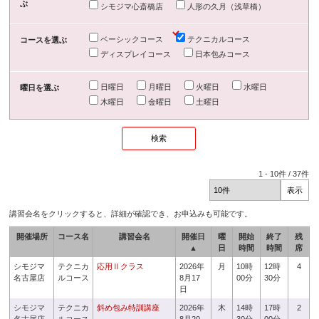
ぶ
シモジマ心斎橋店
人形の久月（浅草橋）
ベーシックコース
テクニカルコース
コースを選ぶ
ディスプレイコース
日本包みコース
日曜日
月曜日
火曜日
水曜日
曜日を選ぶ
木曜日
金曜日
土曜日
1
-
10
件 /
37
件
講習会名をクリックすると、詳細が確認でき、お申込みも可能です。
開催場所
コース名
講習会名
開催日
曜
開始
終了
残
▲
日
時間
時間
席
シモジマ
テクニカ
応用Ⅱクラス
2026年
月
10時
12時
4
名古屋店
ルコース
8月17
00分
30分
日
シモジマ
テクニカ
斜め包み特訓講座
2026年
木
14時
17時
2