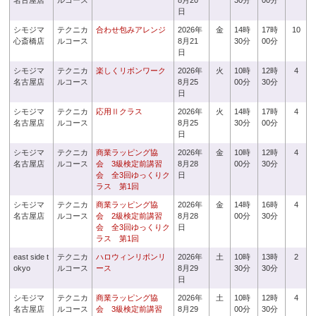
名古屋店
ルコース
8月20
30分
00分
日
シモジマ
テクニカ
合わせ包みアレンジ
2026年
金
14時
17時
10
心斎橋店
ルコース
8月21
30分
00分
日
シモジマ
テクニカ
楽しくリボンワーク
2026年
火
10時
12時
4
名古屋店
ルコース
8月25
00分
30分
日
シモジマ
テクニカ
応用Ⅱクラス
2026年
火
14時
17時
4
名古屋店
ルコース
8月25
30分
00分
日
シモジマ
テクニカ
商業ラッピング協
2026年
金
10時
12時
4
名古屋店
ルコース
会 3級検定前講習
8月28
00分
30分
会 全3回ゆっくりク
日
ラス 第1回
シモジマ
テクニカ
商業ラッピング協
2026年
金
14時
16時
4
名古屋店
ルコース
会 2級検定前講習
8月28
00分
30分
会 全3回ゆっくりク
日
ラス 第1回
east side t
テクニカ
ハロウィンリボンリ
2026年
土
10時
13時
2
okyo
ルコース
ース
8月29
30分
30分
日
シモジマ
テクニカ
商業ラッピング協
2026年
土
10時
12時
4
名古屋店
ルコース
会 3級検定前講習
8月29
00分
30分