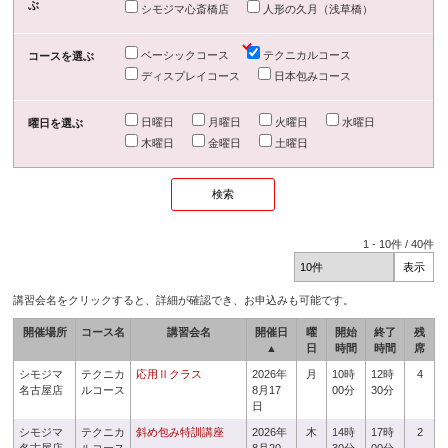
ぶ
シモジマ心斎橋店
人形の久月（浅草橋）
ベーシックコース
テクニカルコース
コースを選ぶ
ディスプレイコース
日本包みコース
日曜日
月曜日
火曜日
水曜日
曜日を選ぶ
木曜日
金曜日
土曜日
1
-
10
件 /
40
件
講習会名をクリックすると、詳細が確認でき、お申込みも可能です。
開催場所
コース名
講習会名
開催日
曜
開始
終了
残
▲
日
時間
時間
席
シモジマ
テクニカ
応用Ⅱクラス
2026年
月
10時
12時
4
名古屋店
ルコース
8月17
00分
30分
日
シモジマ
テクニカ
斜め包み特訓講座
2026年
木
14時
17時
2