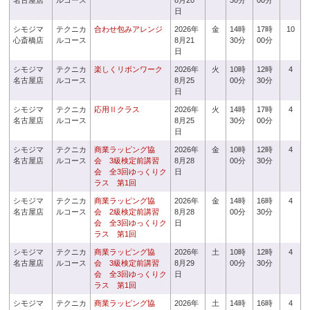
名古屋店
ルコース
8月20
30分
00分
日
シモジマ
テクニカ
合わせ包みアレンジ
2026年
金
14時
17時
10
心斎橋店
ルコース
8月21
30分
00分
日
シモジマ
テクニカ
楽しくリボンワーク
2026年
火
10時
12時
4
名古屋店
ルコース
8月25
00分
30分
日
シモジマ
テクニカ
応用Ⅱクラス
2026年
火
14時
17時
4
名古屋店
ルコース
8月25
30分
00分
日
シモジマ
テクニカ
商業ラッピング協
2026年
金
10時
12時
4
名古屋店
ルコース
会 3級検定前講習
8月28
00分
30分
会 全3回ゆっくりク
日
ラス 第1回
シモジマ
テクニカ
商業ラッピング協
2026年
金
14時
16時
4
名古屋店
ルコース
会 2級検定前講習
8月28
00分
30分
会 全3回ゆっくりク
日
ラス 第1回
シモジマ
テクニカ
商業ラッピング協
2026年
土
10時
12時
4
名古屋店
ルコース
会 3級検定前講習
8月29
00分
30分
会 全3回ゆっくりク
日
ラス 第1回
シモジマ
テクニカ
商業ラッピング協
2026年
土
14時
16時
4