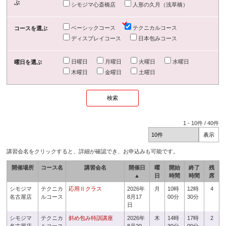
ぶ
シモジマ心斎橋店
人形の久月（浅草橋）
ベーシックコース
テクニカルコース
コースを選ぶ
ディスプレイコース
日本包みコース
日曜日
月曜日
火曜日
水曜日
曜日を選ぶ
木曜日
金曜日
土曜日
1
-
10
件 /
40
件
講習会名をクリックすると、詳細が確認でき、お申込みも可能です。
開催場所
コース名
講習会名
開催日
曜
開始
終了
残
▲
日
時間
時間
席
シモジマ
テクニカ
応用Ⅱクラス
2026年
月
10時
12時
4
名古屋店
ルコース
8月17
00分
30分
日
シモジマ
テクニカ
斜め包み特訓講座
2026年
木
14時
17時
2