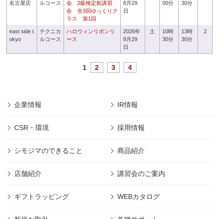
名古屋店
ルコース
会 2級検定前講習
8月29
00分
30分
会 全3回ゆっくりク
日
ラス 第1回
east side t
テクニカ
ハロウィンリボンリ
2026年
土
10時
13時
2
okyo
ルコース
ース
8月29
30分
30分
日
1
2
3
4
企業情報
IR情報
CSR・環境
採用情報
シモジマのできること
商品紹介
店舗紹介
講習会のご案内
ギフトラッピング
WEBカタログ