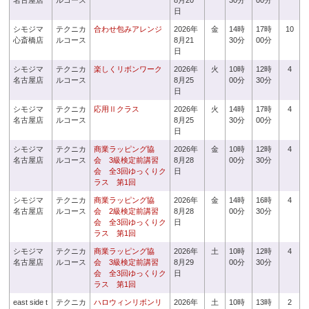
名古屋店
ルコース
8月20
30分
00分
日
シモジマ
テクニカ
合わせ包みアレンジ
2026年
金
14時
17時
10
心斎橋店
ルコース
8月21
30分
00分
日
シモジマ
テクニカ
楽しくリボンワーク
2026年
火
10時
12時
4
名古屋店
ルコース
8月25
00分
30分
日
シモジマ
テクニカ
応用Ⅱクラス
2026年
火
14時
17時
4
名古屋店
ルコース
8月25
30分
00分
日
シモジマ
テクニカ
商業ラッピング協
2026年
金
10時
12時
4
名古屋店
ルコース
会 3級検定前講習
8月28
00分
30分
会 全3回ゆっくりク
日
ラス 第1回
シモジマ
テクニカ
商業ラッピング協
2026年
金
14時
16時
4
名古屋店
ルコース
会 2級検定前講習
8月28
00分
30分
会 全3回ゆっくりク
日
ラス 第1回
シモジマ
テクニカ
商業ラッピング協
2026年
土
10時
12時
4
名古屋店
ルコース
会 3級検定前講習
8月29
00分
30分
会 全3回ゆっくりク
日
ラス 第1回
east side t
テクニカ
ハロウィンリボンリ
2026年
土
10時
13時
2