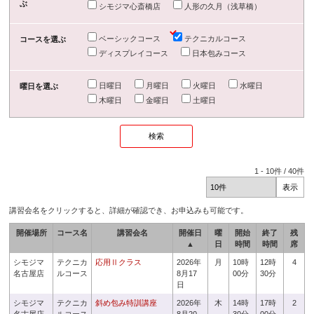
ぶ
シモジマ心斎橋店
人形の久月（浅草橋）
ベーシックコース
テクニカルコース
コースを選ぶ
ディスプレイコース
日本包みコース
日曜日
月曜日
火曜日
水曜日
曜日を選ぶ
木曜日
金曜日
土曜日
1
-
10
件 /
40
件
講習会名をクリックすると、詳細が確認でき、お申込みも可能です。
開催場所
コース名
講習会名
開催日
曜
開始
終了
残
▲
日
時間
時間
席
シモジマ
テクニカ
応用Ⅱクラス
2026年
月
10時
12時
4
名古屋店
ルコース
8月17
00分
30分
日
シモジマ
テクニカ
斜め包み特訓講座
2026年
木
14時
17時
2