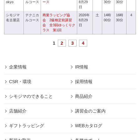
okyo
ルコース
ース
8月29
30分
30分
日
シモジマ
テクニカ
商業ラッピング協
2026年
土
14時
16時
4
名古屋店
ルコース
会 2級検定前講習
8月29
00分
30分
会 全3回ゆっくりク
日
ラス 第1回
1
2
3
4
企業情報
IR情報
CSR・環境
採用情報
シモジマのできること
商品紹介
店舗紹介
講習会のご案内
ギフトラッピング
WEBカタログ