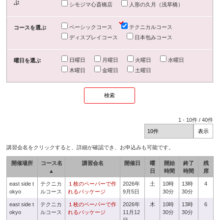
ぶ
シモジマ心斎橋店
人形の久月（浅草橋）
ベーシックコース
テクニカルコース
コースを選ぶ
ディスプレイコース
日本包みコース
日曜日
月曜日
火曜日
水曜日
曜日を選ぶ
木曜日
金曜日
土曜日
1
-
10
件 /
40
件
講習会名をクリックすると、詳細が確認でき、お申込みも可能です。
開催場所
コース名
講習会名
開催日
曜
開始
終了
残
▲
日
時間
時間
席
east side t
テクニカ
１枚のペーパーで作
2026年
土
10時
13時
4
okyo
ルコース
れるパッケージ
9月5日
30分
30分
east side t
テクニカ
１枚のペーパーで作
2026年
木
10時
13時
6
okyo
ルコース
れるパッケージ
11月12
30分
30分