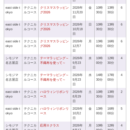
日
east side t
テクニカ
クリスマスラッピン
2026年
金
10時
13時
6
okyo
ルコース
グ2026
11月20
30分
30分
日
east side t
テクニカ
クリスマスラッピン
2026年
日
10時
13時
6
okyo
ルコース
グ2026
10月18
30分
30分
日
east side t
テクニカ
クリスマスラッピン
2026年
月
13時
16時
6
okyo
ルコース
グ2026
12月7
00分
00分
日
シモジマ
テクニカ
テーマラッピング～
2026年
水
10時
12時
4
名古屋店
ルコース
不織布を使って～
9月23
00分
30分
日
シモジマ
テクニカ
テーマラッピング～
2026年
水
14時
17時
4
名古屋店
ルコース
不織布を使って～
9月23
30分
00分
日
east side t
テクニカ
ハロウィンリボンリ
2026年
土
10時
13時
2
okyo
ルコース
ース
8月29
30分
30分
日
east side t
テクニカ
ハロウィンリボンリ
2026年
金
13時
16時
5
okyo
ルコース
ース
10月2
00分
00分
日
シモジマ
テクニカ
応用Ⅱクラス
2026年
月
10時
12時
4