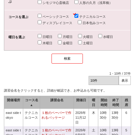
ぶ
シモジマ心斎橋店
人形の久月（浅草橋）
ベーシックコース
テクニカルコース
コースを選ぶ
ディスプレイコース
日本包みコース
日曜日
月曜日
火曜日
水曜日
曜日を選ぶ
木曜日
金曜日
土曜日
1
-
10
件 /
37
件
講習会名をクリックすると、詳細が確認でき、お申込みも可能です。
開催場所
コース名
講習会名
開催日
曜
開始
終了
残
▲
日
時間
時間
席
east side t
テクニカ
１枚のペーパーで作
2026年
木
10時
13時
6
okyo
ルコース
れるパッケージ
11月12
30分
30分
日
east side t
テクニカ
１枚のペーパーで作
2026年
土
10時
13時
5