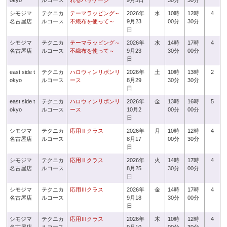
okyo
ルコース
れるパッケージ
9月5日
30分
30分
シモジマ
テクニカ
テーマラッピング～
2026年
水
10時
12時
4
名古屋店
ルコース
不織布を使って～
9月23
00分
30分
日
シモジマ
テクニカ
テーマラッピング～
2026年
水
14時
17時
4
名古屋店
ルコース
不織布を使って～
9月23
30分
00分
日
east side t
テクニカ
ハロウィンリボンリ
2026年
土
10時
13時
2
okyo
ルコース
ース
8月29
30分
30分
日
east side t
テクニカ
ハロウィンリボンリ
2026年
金
13時
16時
5
okyo
ルコース
ース
10月2
00分
00分
日
シモジマ
テクニカ
応用Ⅱクラス
2026年
月
10時
12時
4
名古屋店
ルコース
8月17
00分
30分
日
シモジマ
テクニカ
応用Ⅱクラス
2026年
火
14時
17時
4
名古屋店
ルコース
8月25
30分
00分
日
シモジマ
テクニカ
応用Ⅲクラス
2026年
金
14時
17時
4
名古屋店
ルコース
9月18
30分
00分
日
シモジマ
テクニカ
応用Ⅲクラス
2026年
木
10時
12時
4