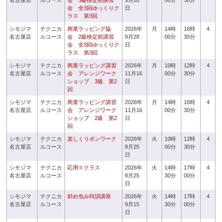
名古屋店
ルコース
会 3級検定前講習
9月28
00分
30分
会 全3回ゆっくりク
日
ラス 第3回
シモジマ
テクニカ
商業ラッピング協
2026年
月
14時
16時
4
名古屋店
ルコース
会 2級検定前講習
9月28
00分
30分
会 全3回ゆっくりク
日
ラス 第3回
シモジマ
テクニカ
商業ラッピング講習
2026年
月
10時
12時
4
名古屋店
ルコース
会 アレンジワーク
11月16
00分
30分
ショップ 3級 第2
日
回
シモジマ
テクニカ
商業ラッピング講習
2026年
月
14時
16時
4
名古屋店
ルコース
会 アレンジワーク
11月16
00分
30分
ショップ 2級 第2
日
回
シモジマ
テクニカ
楽しくリボンワーク
2026年
火
10時
12時
4
名古屋店
ルコース
8月25
00分
30分
日
シモジマ
テクニカ
応用Ⅱクラス
2026年
火
14時
17時
4
名古屋店
ルコース
8月25
30分
00分
日
シモジマ
テクニカ
斜め包み特訓講座
2026年
火
14時
17時
4
名古屋店
ルコース
9月15
30分
00分
日