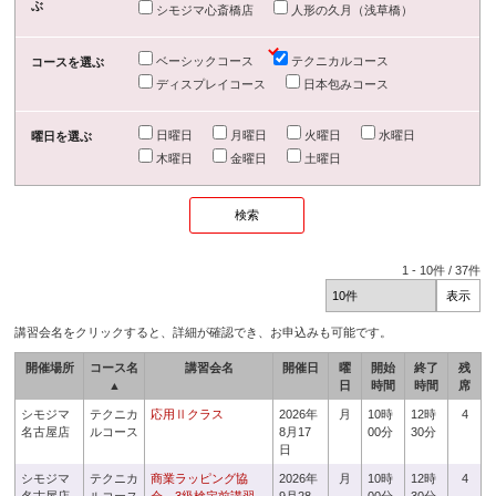
ぶ
シモジマ心斎橋店
人形の久月（浅草橋）
ベーシックコース
テクニカルコース
コースを選ぶ
ディスプレイコース
日本包みコース
日曜日
月曜日
火曜日
水曜日
曜日を選ぶ
木曜日
金曜日
土曜日
1
-
10
件 /
37
件
講習会名をクリックすると、詳細が確認でき、お申込みも可能です。
開催場所
コース名
講習会名
開催日
曜
開始
終了
残
▲
日
時間
時間
席
シモジマ
テクニカ
応用Ⅱクラス
2026年
月
10時
12時
4
名古屋店
ルコース
8月17
00分
30分
日
シモジマ
テクニカ
商業ラッピング協
2026年
月
10時
12時
4