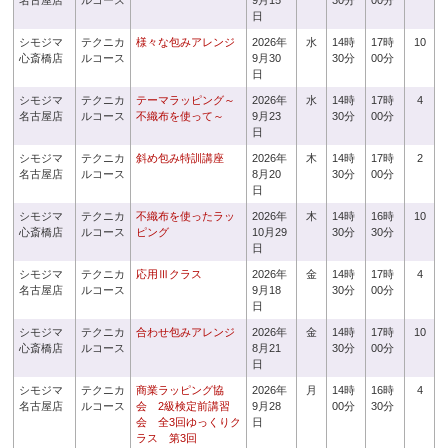
名古屋店
ルコース
9月15
30分
00分
日
シモジマ
テクニカ
様々な包みアレンジ
2026年
水
14時
17時
10
心斎橋店
ルコース
9月30
30分
00分
日
シモジマ
テクニカ
テーマラッピング～
2026年
水
14時
17時
4
名古屋店
ルコース
不織布を使って～
9月23
30分
00分
日
シモジマ
テクニカ
斜め包み特訓講座
2026年
木
14時
17時
2
名古屋店
ルコース
8月20
30分
00分
日
シモジマ
テクニカ
不織布を使ったラッ
2026年
木
14時
16時
10
心斎橋店
ルコース
ピング
10月29
30分
30分
日
シモジマ
テクニカ
応用Ⅲクラス
2026年
金
14時
17時
4
名古屋店
ルコース
9月18
30分
00分
日
シモジマ
テクニカ
合わせ包みアレンジ
2026年
金
14時
17時
10
心斎橋店
ルコース
8月21
30分
00分
日
シモジマ
テクニカ
商業ラッピング協
2026年
月
14時
16時
4
名古屋店
ルコース
会 2級検定前講習
9月28
00分
30分
会 全3回ゆっくりク
日
ラス 第3回