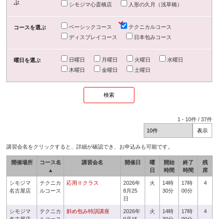
ぶ
シモジマ心斎橋店
人形の久月（浅草橋）
ベーシックコース
テクニカルコース
コースを選ぶ
ディスプレイコース
日本包みコース
日曜日
月曜日
火曜日
水曜日
曜日を選ぶ
木曜日
金曜日
土曜日
1
-
10
件 /
37
件
講習会名をクリックすると、詳細が確認でき、お申込みも可能です。
開催場所
コース名
講習会名
開催日
曜
開始
終了
残
▲
日
時間
時間
席
シモジマ
テクニカ
応用Ⅱクラス
2026年
火
14時
17時
4
名古屋店
ルコース
8月25
30分
00分
日
シモジマ
テクニカ
斜め包み特訓講座
2026年
火
14時
17時
4