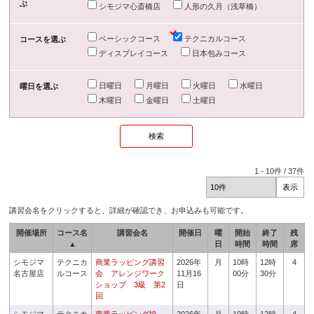
ぶ
シモジマ心斎橋店
人形の久月（浅草橋）
ベーシックコース
テクニカルコース
コースを選ぶ
ディスプレイコース
日本包みコース
日曜日
月曜日
火曜日
水曜日
曜日を選ぶ
木曜日
金曜日
土曜日
1
-
10
件 /
37
件
講習会名をクリックすると、詳細が確認でき、お申込みも可能です。
開催場所
コース名
講習会名
開催日
曜
開始
終了
残
▲
日
時間
時間
席
シモジマ
テクニカ
商業ラッピング講習
2026年
月
10時
12時
4
名古屋店
ルコース
会 アレンジワーク
11月16
00分
30分
ショップ 3級 第2
日
回