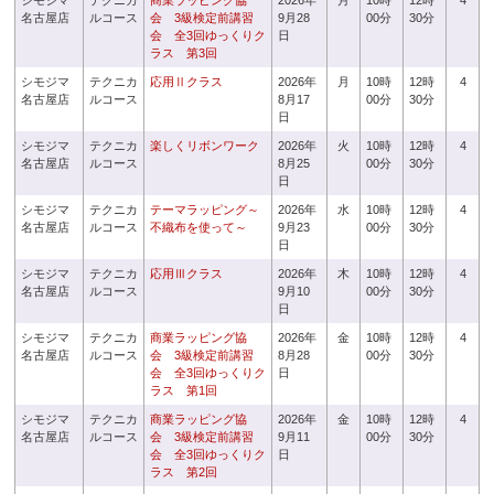
シモジマ
テクニカ
商業ラッピング協
2026年
月
10時
12時
4
名古屋店
ルコース
会 3級検定前講習
9月28
00分
30分
会 全3回ゆっくりク
日
ラス 第3回
シモジマ
テクニカ
応用Ⅱクラス
2026年
月
10時
12時
4
名古屋店
ルコース
8月17
00分
30分
日
シモジマ
テクニカ
楽しくリボンワーク
2026年
火
10時
12時
4
名古屋店
ルコース
8月25
00分
30分
日
シモジマ
テクニカ
テーマラッピング～
2026年
水
10時
12時
4
名古屋店
ルコース
不織布を使って～
9月23
00分
30分
日
シモジマ
テクニカ
応用Ⅲクラス
2026年
木
10時
12時
4
名古屋店
ルコース
9月10
00分
30分
日
シモジマ
テクニカ
商業ラッピング協
2026年
金
10時
12時
4
名古屋店
ルコース
会 3級検定前講習
8月28
00分
30分
会 全3回ゆっくりク
日
ラス 第1回
シモジマ
テクニカ
商業ラッピング協
2026年
金
10時
12時
4
名古屋店
ルコース
会 3級検定前講習
9月11
00分
30分
会 全3回ゆっくりク
日
ラス 第2回