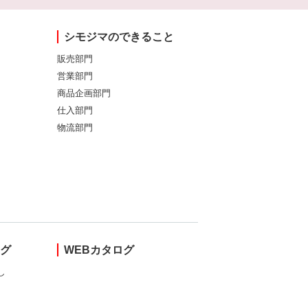
シモジマのできること
販売部門
営業部門
商品企画部門
仕入部門
物流部門
ング
WEBカタログ
し