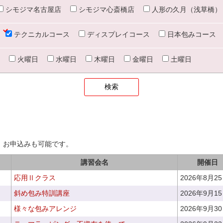
シモジマ名古屋店
シモジマ心斎橋店
人形の久月（浅草橋）
テクニカルコース
ディスプレイコース
日本包みコース
火曜日
水曜日
木曜日
金曜日
土曜日
、お申込みも可能です。
講習会名
開催日
応用Ⅱクラス
2026年8月2
斜め包み特訓講座
2026年9月1
様々な包みアレンジ
2026年9月3