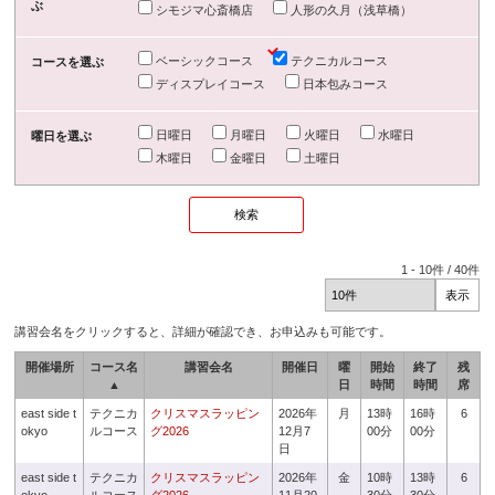
ぶ
シモジマ心斎橋店
人形の久月（浅草橋）
ベーシックコース
テクニカルコース
コースを選ぶ
ディスプレイコース
日本包みコース
日曜日
月曜日
火曜日
水曜日
曜日を選ぶ
木曜日
金曜日
土曜日
1
-
10
件 /
40
件
講習会名をクリックすると、詳細が確認でき、お申込みも可能です。
開催場所
コース名
講習会名
開催日
曜
開始
終了
残
▲
日
時間
時間
席
east side t
テクニカ
クリスマスラッピン
2026年
月
13時
16時
6
okyo
ルコース
グ2026
12月7
00分
00分
日
east side t
テクニカ
クリスマスラッピン
2026年
金
10時
13時
6