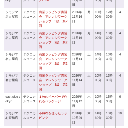
okyo
ルコース
グ2026
11月20
30分
30分
日
シモジマ
テクニカ
商業ラッピング講習
2026年
月
10時
12時
4
名古屋店
ルコース
会 アレンジワーク
11月16
00分
30分
ショップ 3級 第2
日
回
シモジマ
テクニカ
商業ラッピング講習
2026年
月
14時
16時
4
名古屋店
ルコース
会 アレンジワーク
11月16
00分
30分
ショップ 2級 第2
日
回
シモジマ
テクニカ
商業ラッピング講習
2026年
土
14時
16時
4
名古屋店
ルコース
会 アレンジワーク
11月14
00分
30分
ショップ 2級 第2
日
回
シモジマ
テクニカ
商業ラッピング講習
2026年
土
10時
12時
4
名古屋店
ルコース
会 アレンジワーク
11月14
00分
30分
ショップ 3級 第2
日
回
east side t
テクニカ
１枚のペーパーで作
2026年
木
10時
13時
6
okyo
ルコース
れるパッケージ
11月12
30分
30分
日
シモジマ
テクニカ
不織布を使ったラッ
2026年
木
14時
16時
10
心斎橋店
ルコース
ピング
10月29
30分
30分
日