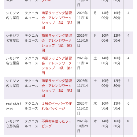
okyo
ルコース
グ2026
11月20
30分
30分
日
シモジマ
テクニカ
商業ラッピング講習
2026年
月
14時
16時
4
名古屋店
ルコース
会 アレンジワーク
11月16
00分
30分
ショップ 2級 第2
日
回
シモジマ
テクニカ
商業ラッピング講習
2026年
月
10時
12時
4
名古屋店
ルコース
会 アレンジワーク
11月16
00分
30分
ショップ 3級 第2
日
回
シモジマ
テクニカ
商業ラッピング講習
2026年
土
14時
16時
4
名古屋店
ルコース
会 アレンジワーク
11月14
00分
30分
ショップ 2級 第2
日
回
シモジマ
テクニカ
商業ラッピング講習
2026年
土
10時
12時
4
名古屋店
ルコース
会 アレンジワーク
11月14
00分
30分
ショップ 3級 第2
日
回
east side t
テクニカ
１枚のペーパーで作
2026年
木
10時
13時
6
okyo
ルコース
れるパッケージ
11月12
30分
30分
日
シモジマ
テクニカ
不織布を使ったラッ
2026年
木
14時
16時
10
心斎橋店
ルコース
ピング
10月29
30分
30分
日