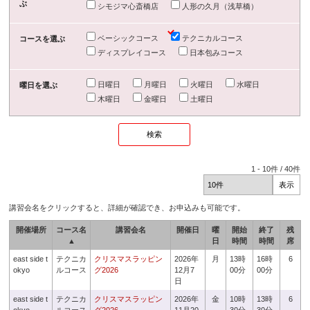
ぶ
シモジマ心斎橋店
人形の久月（浅草橋）
ベーシックコース
テクニカルコース
コースを選ぶ
ディスプレイコース
日本包みコース
日曜日
月曜日
火曜日
水曜日
曜日を選ぶ
木曜日
金曜日
土曜日
1
-
10
件 /
40
件
講習会名をクリックすると、詳細が確認でき、お申込みも可能です。
開催場所
コース名
講習会名
開催日
曜
開始
終了
残
▲
日
時間
時間
席
east side t
テクニカ
クリスマスラッピン
2026年
月
13時
16時
6
okyo
ルコース
グ2026
12月7
00分
00分
日
east side t
テクニカ
クリスマスラッピン
2026年
金
10時
13時
6