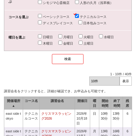
ぶ
シモジマ心斎橋店
人形の久月（浅草橋）
ベーシックコース
テクニカルコース
コースを選ぶ
ディスプレイコース
日本包みコース
日曜日
月曜日
火曜日
水曜日
曜日を選ぶ
木曜日
金曜日
土曜日
1
-
10
件 /
40
件
講習会名をクリックすると、詳細が確認でき、お申込みも可能です。
開催場所
コース名
講習会名
開催日
曜
開始
終了
残
▲
日
時間
時間
席
east side t
テクニカ
クリスマスラッピン
2026年
日
10時
13時
6
okyo
ルコース
グ2026
10月18
30分
30分
日
east side t
テクニカ
クリスマスラッピン
2026年
月
13時
16時
6