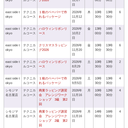
okyo
ルコース
グ2026
12月7
00分
00分
日
east side t
テクニカ
１枚のペーパーで作
2026年
木
10時
13時
6
okyo
ルコース
れるパッケージ
11月12
30分
30分
日
east side t
テクニカ
ハロウィンリボンリ
2026年
金
13時
16時
5
okyo
ルコース
ース
10月2
00分
00分
日
east side t
テクニカ
クリスマスラッピン
2026年
金
10時
13時
6
okyo
ルコース
グ2026
11月20
30分
30分
日
east side t
テクニカ
ハロウィンリボンリ
2026年
土
10時
13時
2
okyo
ルコース
ース
8月29
30分
30分
日
east side t
テクニカ
１枚のペーパーで作
2026年
土
10時
13時
4
okyo
ルコース
れるパッケージ
9月5日
30分
30分
シモジマ
テクニカ
商業ラッピング講習
2026年
月
10時
12時
4
名古屋店
ルコース
会 アレンジワーク
11月16
00分
30分
ショップ 3級 第2
日
回
シモジマ
テクニカ
商業ラッピング講習
2026年
月
14時
16時
4
名古屋店
ルコース
会 アレンジワーク
11月16
00分
30分
ショップ 2級 第2
日
回