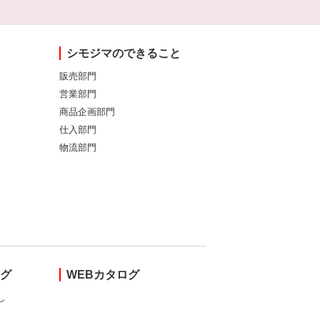
シモジマのできること
販売部門
営業部門
商品企画部門
仕入部門
物流部門
ング
WEBカタログ
し