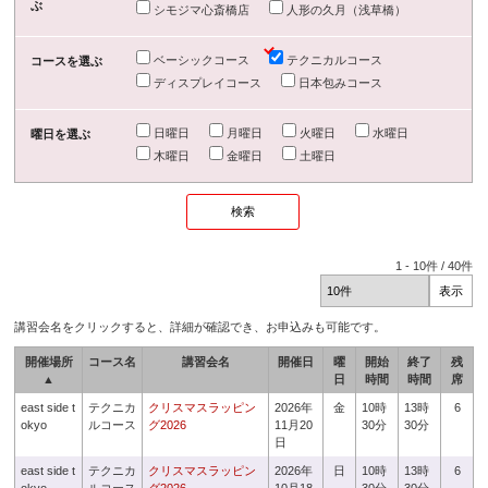
ぶ
シモジマ心斎橋店
人形の久月（浅草橋）
ベーシックコース
テクニカルコース
コースを選ぶ
ディスプレイコース
日本包みコース
日曜日
月曜日
火曜日
水曜日
曜日を選ぶ
木曜日
金曜日
土曜日
1
-
10
件 /
40
件
講習会名をクリックすると、詳細が確認でき、お申込みも可能です。
開催場所
コース名
講習会名
開催日
曜
開始
終了
残
▲
日
時間
時間
席
east side t
テクニカ
クリスマスラッピン
2026年
金
10時
13時
6
okyo
ルコース
グ2026
11月20
30分
30分
日
east side t
テクニカ
クリスマスラッピン
2026年
日
10時
13時
6