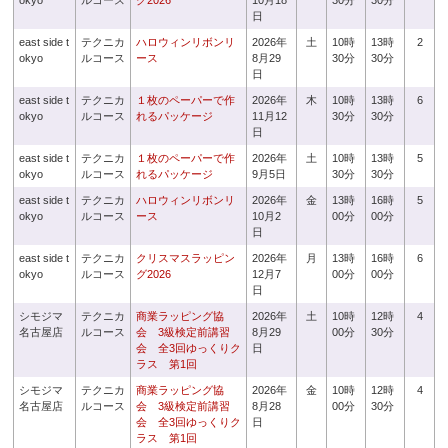
okyo
ルコース
グ2026
10月18
30分
30分
日
east side t
テクニカ
ハロウィンリボンリ
2026年
土
10時
13時
2
okyo
ルコース
ース
8月29
30分
30分
日
east side t
テクニカ
１枚のペーパーで作
2026年
木
10時
13時
6
okyo
ルコース
れるパッケージ
11月12
30分
30分
日
east side t
テクニカ
１枚のペーパーで作
2026年
土
10時
13時
5
okyo
ルコース
れるパッケージ
9月5日
30分
30分
east side t
テクニカ
ハロウィンリボンリ
2026年
金
13時
16時
5
okyo
ルコース
ース
10月2
00分
00分
日
east side t
テクニカ
クリスマスラッピン
2026年
月
13時
16時
6
okyo
ルコース
グ2026
12月7
00分
00分
日
シモジマ
テクニカ
商業ラッピング協
2026年
土
10時
12時
4
名古屋店
ルコース
会 3級検定前講習
8月29
00分
30分
会 全3回ゆっくりク
日
ラス 第1回
シモジマ
テクニカ
商業ラッピング協
2026年
金
10時
12時
4
名古屋店
ルコース
会 3級検定前講習
8月28
00分
30分
会 全3回ゆっくりク
日
ラス 第1回