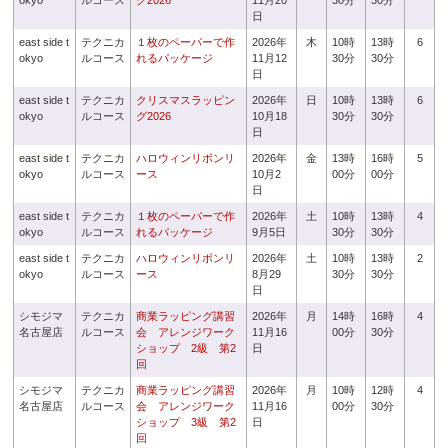
okyo
ルコース
グ2026
11月20
30分
30分
日
east side t
テクニカ
１枚のペーパーで作
2026年
木
10時
13時
6
okyo
ルコース
れるパッケージ
11月12
30分
30分
日
east side t
テクニカ
クリスマスラッピン
2026年
日
10時
13時
6
okyo
ルコース
グ2026
10月18
30分
30分
日
east side t
テクニカ
ハロウィンリボンリ
2026年
金
13時
16時
5
okyo
ルコース
ース
10月2
00分
00分
日
east side t
テクニカ
１枚のペーパーで作
2026年
土
10時
13時
4
okyo
ルコース
れるパッケージ
9月5日
30分
30分
east side t
テクニカ
ハロウィンリボンリ
2026年
土
10時
13時
2
okyo
ルコース
ース
8月29
30分
30分
日
シモジマ
テクニカ
商業ラッピング講習
2026年
月
14時
16時
4
名古屋店
ルコース
会 アレンジワーク
11月16
00分
30分
ショップ 2級 第2
日
回
シモジマ
テクニカ
商業ラッピング講習
2026年
月
10時
12時
4
名古屋店
ルコース
会 アレンジワーク
11月16
00分
30分
ショップ 3級 第2
日
回