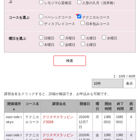
ぶ
シモジマ心斎橋店
人形の久月（浅草橋）
ベーシックコース
テクニカルコース
コースを選ぶ
ディスプレイコース
日本包みコース
日曜日
月曜日
火曜日
水曜日
曜日を選ぶ
木曜日
金曜日
土曜日
1
-
10
件 /
40
件
講習会名をクリックすると、詳細が確認でき、お申込みも可能です。
開催場所
コース名
講習会名
開催日
曜
開始
終了
残
▲
日
時間
時間
席
east side t
テクニカ
クリスマスラッピン
2026年
月
13時
16時
6
okyo
ルコース
グ2026
12月7
00分
00分
日
east side t
テクニカ
クリスマスラッピン
2026年
金
10時
13時
6