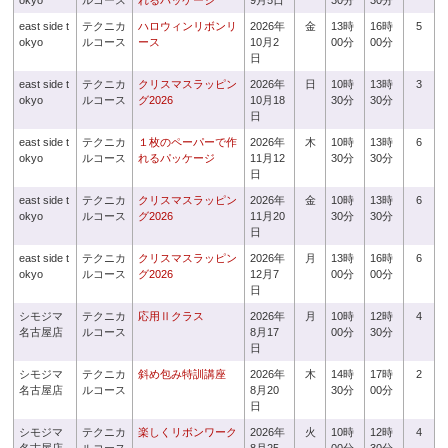
okyo
ルコース
れるパッケージ
9月5日
30分
30分
east side t
テクニカ
ハロウィンリボンリ
2026年
金
13時
16時
5
okyo
ルコース
ース
10月2
00分
00分
日
east side t
テクニカ
クリスマスラッピン
2026年
日
10時
13時
3
okyo
ルコース
グ2026
10月18
30分
30分
日
east side t
テクニカ
１枚のペーパーで作
2026年
木
10時
13時
6
okyo
ルコース
れるパッケージ
11月12
30分
30分
日
east side t
テクニカ
クリスマスラッピン
2026年
金
10時
13時
6
okyo
ルコース
グ2026
11月20
30分
30分
日
east side t
テクニカ
クリスマスラッピン
2026年
月
13時
16時
6
okyo
ルコース
グ2026
12月7
00分
00分
日
シモジマ
テクニカ
応用Ⅱクラス
2026年
月
10時
12時
4
名古屋店
ルコース
8月17
00分
30分
日
シモジマ
テクニカ
斜め包み特訓講座
2026年
木
14時
17時
2
名古屋店
ルコース
8月20
30分
00分
日
シモジマ
テクニカ
楽しくリボンワーク
2026年
火
10時
12時
4