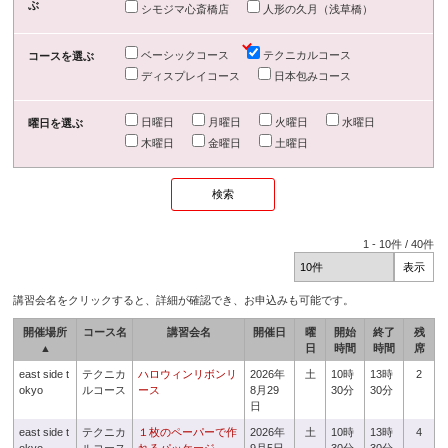
ぶ
シモジマ心斎橋店
人形の久月（浅草橋）
ベーシックコース
テクニカルコース
コースを選ぶ
ディスプレイコース
日本包みコース
日曜日
月曜日
火曜日
水曜日
曜日を選ぶ
木曜日
金曜日
土曜日
1
-
10
件 /
40
件
講習会名をクリックすると、詳細が確認でき、お申込みも可能です。
開催場所
コース名
講習会名
開催日
曜
開始
終了
残
▲
日
時間
時間
席
east side t
テクニカ
ハロウィンリボンリ
2026年
土
10時
13時
2
okyo
ルコース
ース
8月29
30分
30分
日
east side t
テクニカ
１枚のペーパーで作
2026年
土
10時
13時
4