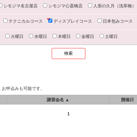
シモジマ名古屋店
シモジマ心斎橋店
人形の久月（浅草橋）
テクニカルコース
ディスプレイコース
日本包みコース
火曜日
水曜日
木曜日
金曜日
土曜日
、お申込みも可能です。
講習会名 ▲
開催日
1