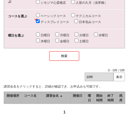
ぶ
シモジマ心斎橋店
人形の久月（浅草橋）
ベーシックコース
テクニカルコース
コースを選ぶ
ディスプレイコース
日本包みコース
日曜日
月曜日
火曜日
水曜日
曜日を選ぶ
木曜日
金曜日
土曜日
0
-
0
件 /
0
件
講習会名をクリックすると、詳細が確認でき、お申込みも可能です。
開催場所
コース名
講習会名 ▲
開催日
曜
開始
終了
残
日
時間
時間
席
1