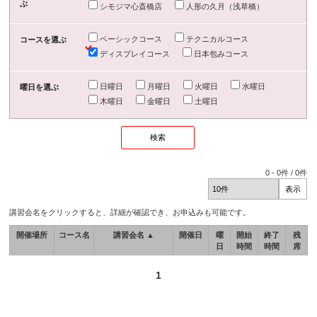
ぶ
シモジマ心斎橋店
人形の久月（浅草橋）
ベーシックコース
テクニカルコース
コースを選ぶ
ディスプレイコース
日本包みコース
日曜日
月曜日
火曜日
水曜日
曜日を選ぶ
木曜日
金曜日
土曜日
0
-
0
件 /
0
件
講習会名をクリックすると、詳細が確認でき、お申込みも可能です。
開催場所
コース名
講習会名 ▲
開催日
曜
開始
終了
残
日
時間
時間
席
1