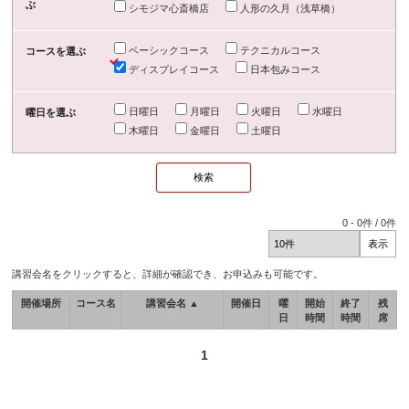
ぶ
シモジマ心斎橋店
人形の久月（浅草橋）
ベーシックコース
テクニカルコース
コースを選ぶ
ディスプレイコース
日本包みコース
日曜日
月曜日
火曜日
水曜日
曜日を選ぶ
木曜日
金曜日
土曜日
0
-
0
件 /
0
件
講習会名をクリックすると、詳細が確認でき、お申込みも可能です。
開催場所
コース名
講習会名 ▲
開催日
曜
開始
終了
残
日
時間
時間
席
1